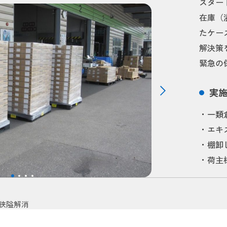
スター
在庫（
たケー
解決策
緊急の
実
・一類倉
・エキ
・棚卸し
・荷主
#狭隘解消